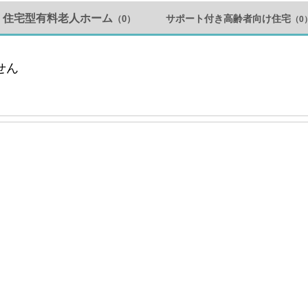
住宅型有料老人ホーム
サポート付き高齢者向け住宅
（0）
（0
せん