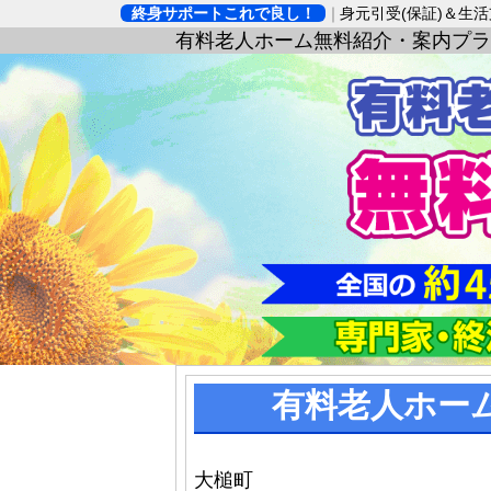
終身サポートこれで良し！
身元引受(保証)＆生
有料老人ホーム無料紹介・案内プラ
有料老人ホー
大槌町