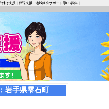
片付け支援
葬送支援
地域終身サポート隊FC募集
：岩手県雫石町