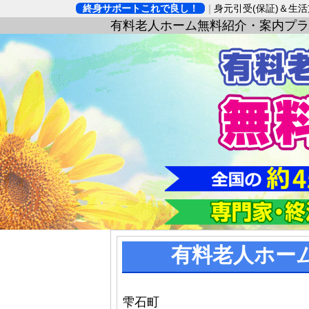
終身サポートこれで良し！
身元引受(保証)＆生
有料老人ホーム無料紹介・案内プラ
有料老人ホー
雫石町