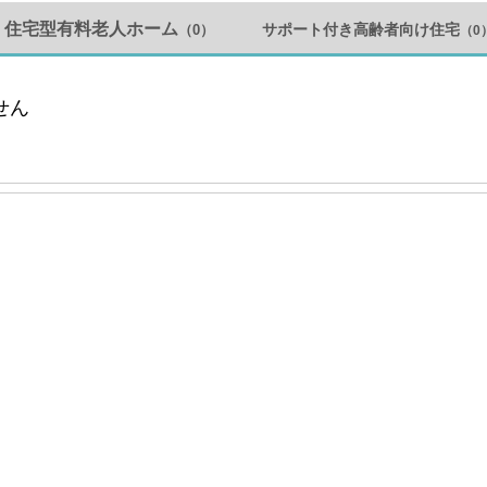
住宅型有料老人ホーム
サポート付き高齢者向け住宅
（0）
（0
せん