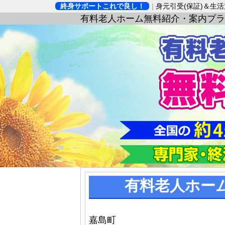
終身サポートこれで良し！
身元引受(保証)＆生
有料老人ホーム無料紹介・案内プラ
有料老人ホー
嘉島町