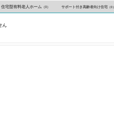
住宅型有料老人ホーム
サポート付き高齢者向け住宅
（0）
（0
せん