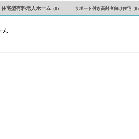
住宅型有料老人ホーム
サポート付き高齢者向け住宅
（0）
（0
せん