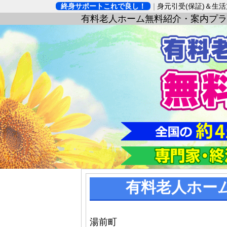
終身サポートこれで良し！
身元引受(保証)＆生
有料老人ホーム無料紹介・案内プラ
有料老人ホー
湯前町