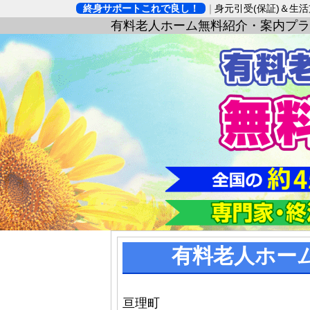
終身サポートこれで良し！
身元引受(保証)＆生
有料老人ホーム無料紹介・案内プラ
有料老人ホー
亘理町