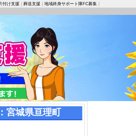
片付け支援
葬送支援
地域終身サポート隊FC募集
：宮城県亘理町