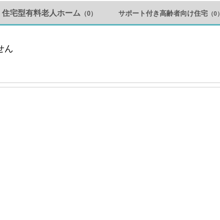
住宅型有料老人ホーム
サポート付き高齢者向け住宅
（0）
（0
せん