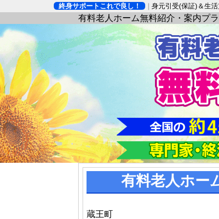
終身サポートこれで良し！
身元引受(保証)＆生
有料老人ホーム無料紹介・案内プラ
有料老人ホー
蔵王町