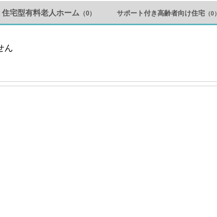
住宅型有料老人ホーム
サポート付き高齢者向け住宅
（0）
（0
せん